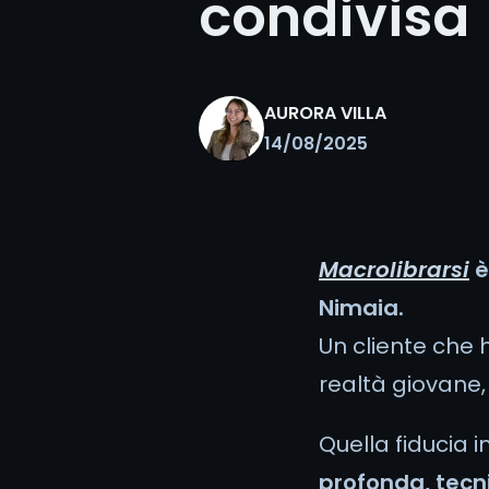
condivisa
AURORA VILLA
14/08/2025
Macrolibrarsi
è
Nimaia.
Un cliente che 
realtà giovane,
Quella fiducia i
profonda, tecn