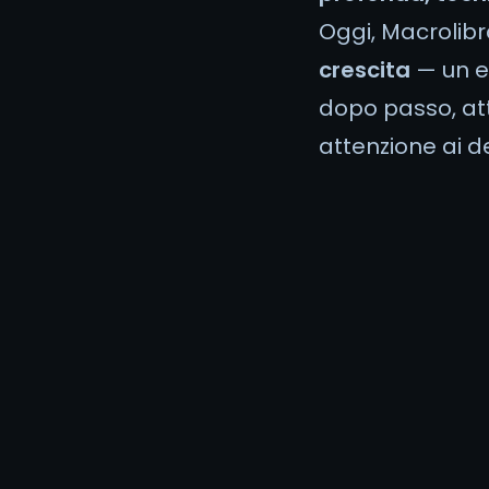
Oggi, Macrolibr
crescita
— un e
dopo passo, att
attenzione ai de