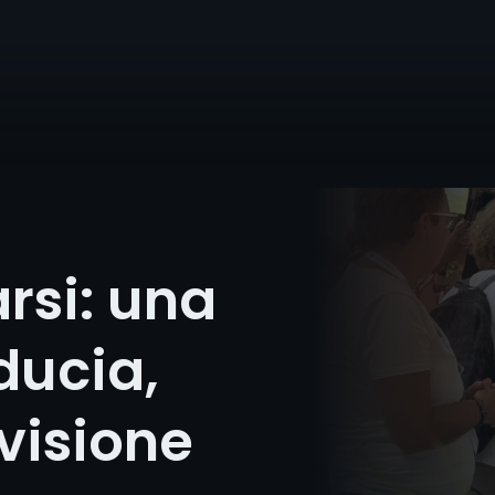
rsi: una
iducia,
 visione